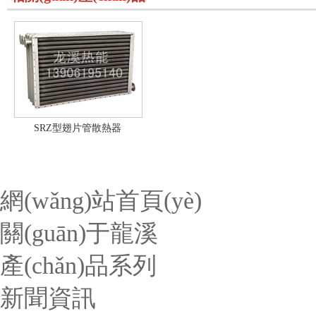
SRZ型翅片管散熱器
網(wǎng)站首頁(yè)
關(guān)于龍溪
產(chǎn)品系列
新聞資訊