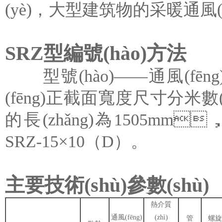
(yè)，大型建筑物的采暖通風(fēn
SRZ型編號(hào)方法
型號(hào)——通風(fēng
(fēng)正截面寬度尺寸分米數(
的長(zhǎng)為1505m
SRZ-15×10（D）。
主要技術(shù)參數(shù)
熱介質
通風(fēng)
(zhì)
管
螺旋