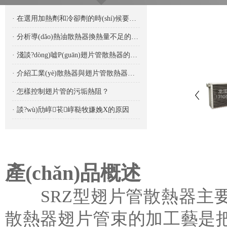
· 在選用加熱劑和冷卻劑的時(shí)候要考慮哪些因素呢？
· 分析導(dǎo)熱油散熱器換熱量不足的原因是什么
· 淺談?dòng)嘘P(guān)翅片管散熱器的使用環(huán)境
· 介紹工業(yè)散熱器與翅片管散熱器的區(qū)別
· 怎樣控制翅片管的污垢熱阻？
· 談?wù)劤崞苌崞鞑牧嫌娩X的原因
產(chǎn)品概述
SRZ型翅片管散熱器主要
散熱器翅片管束的加工藝是把冷軋剛