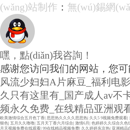
(wǎng)站制作
：
無(wú)錫網(wǎ
嘿，點(diǎn)我咨詢！
感谢您访问我们的网站，您可
风流少妇妇A片麻豆_福利电影
久只有这里有_国产成人av不
频永久免费_在线精品亚洲观
欧美激情综合五月色丁香
|
思思热久久久久思思热
|
久久5 9视频免费观看
|
狠色
|
五月久久噜噜
|
五月天丁香六月综合
|
激情6月
|
色婷婷久久综合久色
月天视频免费在线观看
|
99在线精品视频免费
|
久久婷婷东京热
|
亚洲精品