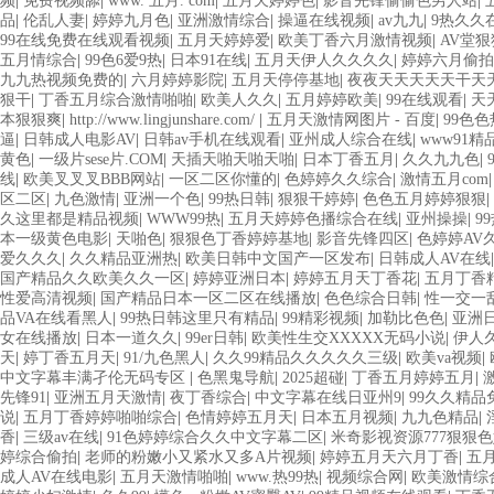
频
|
免费视频舔
|
www. 五月. com
|
五月天婷婷色
|
影音先锋偷偷色男人站
|
品
|
伦乱人妻
|
婷婷九月色
|
亚洲激情综合
|
操逼在线视频
|
av九九
|
9热久久
99在线免费在线观看视频
|
五月天婷婷爱
|
欧美丁香六月激情视频
|
AV堂
五月情综合
|
99色6爱9热
|
日本91在线
|
五月天伊人久久久久
|
婷婷六月偷拍
九九热视频免费的
|
六月婷婷影院
|
五月天停停基地
|
夜夜天天天天天干天
狠干
|
丁香五月综合激情啪啪
|
欧美人久久
|
五月婷婷欧美
|
99在线观看
|
天
本狠狠爽
|
http://www.lingjunshare.com/
|
五月天激情网图片 - 百度
|
99色色
逼
|
日韩成人电影AV
|
日韩av手机在线观看
|
亚州成人综合在线
|
www91精
黄色
|
一级片sese片.COM
|
天插天啪天啪天啪
|
日本丁香五月
|
久久九九色
|
线
|
欧美叉叉叉BBB网站
|
一区二区你懂的
|
色婷婷久久综合
|
激情五月com
区二区
|
九色激情
|
亚洲一个色
|
99热日韩
|
狠狠干婷婷
|
色色五月婷婷狠狠
|
久这里都是精品视频
|
WWW99热
|
五月天婷婷色播综合在线
|
亚州操操
|
9
本一级黄色电影
|
天啪色
|
狠狠色丁香婷婷基地
|
影音先锋四区
|
色婷婷AV
爱久久久
|
久久精品亚洲热
|
欧美日韩中文国产一区发布
|
日韩成人AV在线
国产精品久久欧美久久一区
|
婷婷亚洲日本
|
婷婷五月天丁香花
|
五月丁香
性爱高清视频
|
国产精品日本一区二区在线播放
|
色色综合日韩
|
性一交一
品VA在线看黑人
|
99热日韩这里只有精品
|
99精彩视频
|
加勒比色色
|
亚洲
女在线播放
|
日本一道久久
|
99er日韩
|
欧美性生交XXXXX无码小说
|
伊人
天
|
婷丁香五月天
|
91/九色黑人
|
久久99精品久久久久久三级
|
欧美va视频
|
中文字幕丰满孑伦无码专区
|
色黑鬼导航
|
2025超碰
|
丁香五月婷婷五月
|
先锋91
|
亚洲五月天激情
|
夜丁香综合
|
中文字幕在线日亚州9
|
99久久精
说
|
五月丁香婷婷啪啪综合
|
色情婷婷五月天
|
日本五月视频
|
九九色精品
|
香
|
三级av在线
|
91色婷婷综合久久中文字幕二区
|
米奇影视资源777狠狠
婷综合偷拍
|
老师的粉嫩小又紧水又多A片视频
|
婷婷五月天六月丁香
|
五
成人AV在线电影
|
五月天激情啪啪
|
www.热99热
|
视频综合网
|
欧美激情综