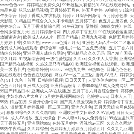
www色色com
|
婷婷精品免费久久
|
99热这里只有精品9
|
AV在线观看网站
|
精品免费
|
玖玖99精品视频
|
五月婷婷五月色
|
热五月婷婷
|
99啪啪
|
9.1综
午夜综合
|
婷婷丁香成人在线视频
|
婷婷五月综合网激情
|
五月婷婷色播
|
天
天影院
|
91精品国产综合久久久不卡电影
|
五月婷丁香
|
色五月之第四色
|
久
婷婷综合av
|
五月丁香激情综合网
|
91午夜激情
|
梁铮版《蜘蛛女侠》在线
|
合网激情五月天
|
五月婷婷激情网
|
四月婷婷丁香五月
|
99在线观看这里都
放谢谢谢谢
|
欧美成人AAA片一区国产精品
|
亚洲九九夜夜
|
色情五月婷婷
月婷婷丁香
|
久99久热
|
www.com色播五月天
|
亚洲色无码A片一区二区麻
免费成人网在线观看
|
伊综合蕉
|
a级毛片一区二区免费视频
|
五月丁香六月
情综合婷婷
|
亚洲亚洲人成综合网络
|
亚洲精品久久久无码
|
国产精产国品
香久月婷
|
91视频综合网
|
一级性爱视频
|
久久xx
|
久久伊人大香蕉
|
亚洲综
国产精品在线视频
|
久热这里只有精品66
|
欧洲综合视频在线观看。欧洲,
美一级毛卡片
|
色噜噜婷婷
|
6080av
|
99热九九热
|
99热99色
|
日韩色色色色
|
频在线观看
|
色色色在线观看
|
麻豆AV一区二区三区
|
蜜乳AV成人
|
婷婷综
久
|
91丨九色丨首页
|
日韩啪啪视频
|
日日天天干
|
人妻体体内射精一区二区
色色五月婷
|
亚洲成人另类
|
亚洲精品激情
|
四季8848精品成人免费网站
|
午
99国产精品日本
|
亚洲成人AV在线播放
|
五月丁香六月香综合激情
|
婷婷伊
站
|
少妇水多A片太爽了
|
5月婷婷视频网站综合
|
色婷婷www
|
日本人人干
|
99热 精品在线
|
深爱开心激情网
|
国产真人做爰视频免费
|
婷婷激情丁香五
热久
|
激情五月婷婷视频一区二区三区
|
亚洲六月色
|
五月天天综合网色婷
天
|
狠狠88综合久久久久噜噜噜
|
亚洲欧洲中文日韩久久AV乱码
|
日日天天
日本
|
成人AV播放
|
五月天综合
|
日本人妻A片成人免费看片
|
99热这里只有
天丁香婷五月
|
亚洲网站999
|
色婷五月婷婷
|
淫视馆av三区
|
久久久久网站
|
99热午夜精品
|
久久婷综合
|
色婷婷五月婷婷五月婷婷五月
|
久久九九亚洲
|