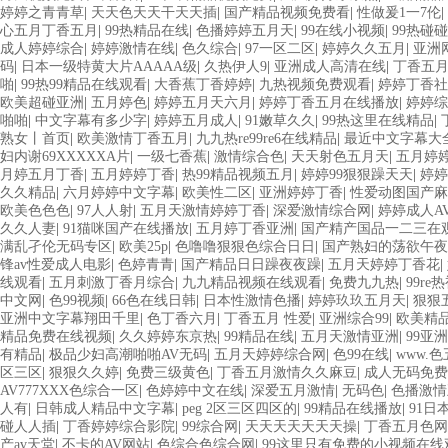
婷婷之青青草
|
天天色天天干天天插
|
国产精品视频免费看
|
性做爰1一7伦
|
心五月丁香五月
|
99热精品在线
|
色播婷婷五月天
|
99在线小视频
|
99热碰
成人婷婷综合
|
婷婷激情在线
|
色久综合
|
97一区二区
|
婷婷久久五月
|
亚洲
码
|
日本一级特黄大片AAAAA级
|
久热伊人9
|
亚洲成人高清在线
|
丁香五
啪
|
99热99精品在线观看
|
大香蕉丁香婷婷
|
九热视频免费观看
|
婷婷丁香社
欧美超碰亚洲
|
五月婷色
|
婷婷五月天六月
|
婷婷丁香五月在线播放
|
婷婷综
啪啪
|
中文字幕有多少字
|
婷婷五月成人
|
91嫩草久久
|
99热这里在线精品
|
熟女丨首页
|
欧美激情丁香五月
|
九九热re99re6在线精品
|
最近中文字幕大
妇内谢69XXXXXA片
|
一级七香蕉
|
激情综合色
|
天天射色五月天
|
五月婷
月婷五月丁香
|
五月婷婷丁香
|
热99精品视频五月
|
婷婷99狠狠躁天天
|
婷婷
久久精品
|
六月婷婷中文字幕
|
欧美性二区
|
亚洲婷婷丁香
|
性爱动图国产麻
欧美色色色
|
97人人射
|
五月天激情婷婷丁香
|
深爱激情综合网
|
婷婷成人A
久久人妻
|
91猫咪国产在线播放
|
五月婷丁香亚洲
|
国产精产国品一二三在
满乱孑伦无码专区
|
欧美25p
|
色噜噜狠狠色综合日日
|
国产熟妇的荡欲午夜
锋av性爱成人电影
|
色婷青青
|
国产精品日日躁夜夜躁
|
五月天婷婷丁香花
|
线观看
|
五月刺激丁香月综合
|
九九精品视频在线观看
|
免费九九热
|
99r
中文网
|
色99视频
|
66色在线日韩
|
日本性激情色播
|
婷婷玖玖五月天
|
狠狠
亚洲中文字幕翔田千里
|
色丁香六月
|
丁香五月 性爱
|
亚洲综合99
|
欧美精品
精品免费在线视频
|
久久婷婷东京热
|
99精品在线
|
五月天激情亚洲
|
99亚
有精品
|
极品少妇高潮啪啪AV无码
|
五月天婷婷综合网
|
色99在线
|
www.
区三区
|
狠狠久久婷
|
免费三级黄色
|
丁香五月激情久久麻豆
|
成人无码免费
AV777XXX色综合一区
|
色婷婷中文在线
|
深爱五月激情
|
无码色
|
色播激情
人有
|
日韩成人精品中文字幕
|
peg 2区三区四区的
|
99精品在线播放
|
91日
碰人人插
|
丁香婷婷综合影院
|
99综合网
|
天天天天天天天操
|
丁香五月色网
产av天堂
|
不卡的AV网站
|
色综合色综合网
|
99这里只有免费的小视频在线