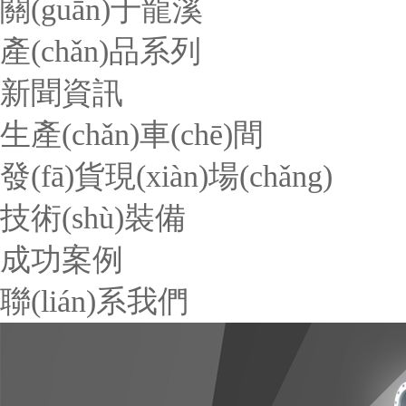
關(guān)于龍溪
產(chǎn)品系列
新聞資訊
生產(chǎn)車(chē)間
發(fā)貨現(xiàn)場(chǎng)
技術(shù)裝備
成功案例
聯(lián)系我們
當(dāng)前位置：
首頁(yè)
>
產(chǎn)品系列
>
散熱器系列
>
SR