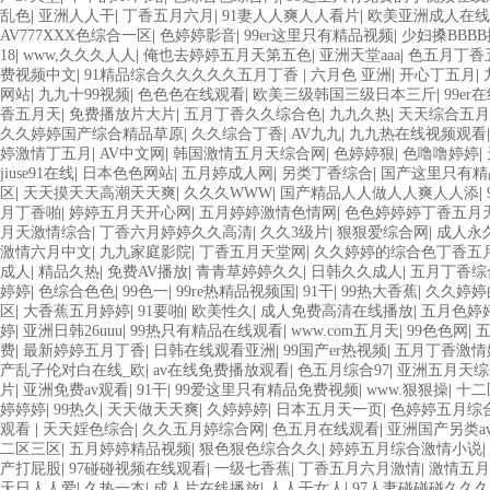
乱色
|
亚洲人人干
|
丁香五月六月
|
91妻人人爽人人看片
|
欧美亚洲成人在线
AV777XXX色综合一区
|
色婷婷影音
|
99er这里只有精品视频
|
少妇搡BBB
18
|
www,久久久人人
|
俺也去婷婷五月天第五色
|
亚洲天堂aaa
|
色五月丁香
费视频中文
|
91精品综合久久久久久五月丁香
|
六月色 亚洲
|
开心丁五月
|
网站
|
九九十99视频
|
色色色在线观看
|
欧美三级韩国三级日本三斤
|
99er
香五月天
|
免费播放片大片
|
五月丁香久久综合色
|
九九久热
|
天天综合五月
久久婷婷国产综合精品草原
|
久久综合丁香
|
AV九九
|
九九热在线视频观看
婷激情丁五月
|
AV中文网
|
韩国激情五月天综合网
|
色婷婷狠
|
色噜噜婷婷
|
jiuse91在线
|
日本色色网站
|
五月婷成人网
|
另类丁香综合
|
国产这里只有精
区
|
天天摸天天高潮天天爽
|
久久久WWW
|
国产精品人人做人人爽人人添
|
月丁香啪
|
婷婷五月天开心网
|
五月婷婷激情色情网
|
色色婷婷婷丁香五月
月天激情综合
|
丁香六月婷婷久久高清
|
久久3级片
|
狠狠爱综合网
|
成人永
激情六月中文
|
九九家庭影院
|
丁香五月天堂网
|
久久婷婷的综合色丁香五
成人
|
精品久热
|
免费AV播放
|
青青草婷婷久久
|
日韩久久成人
|
五月丁香综
婷婷
|
色综合色色
|
99色一
|
99re热精品视频国
|
91干
|
99热大香蕉
|
久久婷婷
区
|
大香蕉五月婷婷
|
91要啪
|
欧美性久
|
成人免费高清在线播放
|
五月色婷
婷
|
亚洲日韩26uuu
|
99热只有精品在线观看
|
www.com五月天
|
99色色网
|
费
|
最新婷婷五月丁香
|
日韩在线观看亚洲
|
99国产er热视频
|
五月丁香激情
产乱子伦对白在线_欧
|
av在线免费播放观看
|
色五月综合97
|
亚洲五月天综
片
|
亚洲免费av观看
|
91干
|
99爱这里只有精品免费视频
|
www.狠狠操
|
十二
婷婷婷
|
99热久
|
天天做天天爽
|
久婷婷婷
|
日本五月天一页
|
色婷婷五月综
观看
|
天天婬色综合
|
久久五月婷综合网
|
色五月在线观看
|
亚洲国产另类a
二区三区
|
五月婷婷精品视频
|
狠色狠色综合久久
|
婷婷五月综合激情小说
|
产打屁股
|
97碰碰视频在线观看
|
一级七香蕉
|
丁香五月六月激情
|
激情五月
天日人人爱
|
久热一本
|
成人片在线播放
|
人人干女人
|
97人妻碰碰碰久久