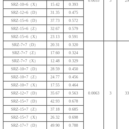
0.0055
3
29
SRZ-10×6（X）
15.42
0.393
SRZ-12×6（D）
31.35
0.475
SRZ-15×6（D）
37.73
0.572
SRZ-15×6（Z）
32.67
0.579
SRZ-15×6（X）
23.13
0.591
SRZ-7×7（D）
20.31
0.320
SRZ-7×7（Z）
17.60
0.324
SRZ-7×7（X）
12.48
0.329
SRZ-10×7（D）
28.59
0.450
SRZ-10×7（Z）
24.77
0.456
SRZ-10×7（X）
17.55
0.464
SRZ-12×7（D）
35.67
0.563
0.0063
3
33
SRZ-15×7（D）
42.93
0.678
SRZ-15×7（Z）
37.18
0.685
SRZ-15×7（X）
26.32
0.698
SRZ-17×7（D）
49.90
0.788