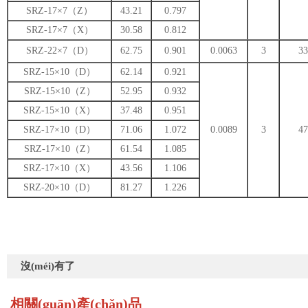
SRZ-17×7（Z）
43.21
0.797
SRZ-17×7（X）
30.58
0.812
SRZ-22×7（D）
62.75
0.901
0.0063
3
33
SRZ-15×10（D）
62.14
0.921
SRZ-15×10（Z）
52.95
0.932
SRZ-15×10（X）
37.48
0.951
SRZ-17×10（D）
71.06
1.072
0.0089
3
47
SRZ-17×10（Z）
61.54
1.085
SRZ-17×10（X）
43.56
1.106
SRZ-20×10（D）
81.27
1.226
沒(méi)有了
相關(guān)產(chǎn)品