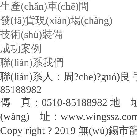
生產(chǎn)車(chē)間
發(fā)貨現(xiàn)場(chǎng)
技術(shù)裝備
成功案例
聯(lián)系我們
聯(lián)系人：周?chē)?guó)良
85188982
傳 真：0510-85188982
地 址
(wǎng) 址：www.wingssz.co
Copy right ? 2019 無(