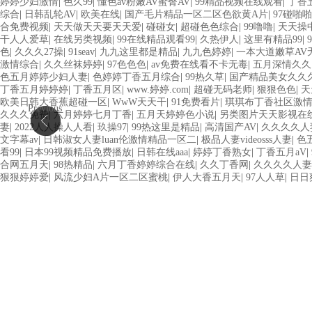
婷婷少妇激情
|
色久99
|
懂色av粉嫩AV蜜臀AV
|
99精品视频在线观看
|
丁香
综合
|
日韩乱轮AV
|
欧美在线
|
国产毛片精品一区二区色欲黄A片
|
97碰啪啪
合免费视频
|
天天做天天要天天爱
|
碰碰女
|
超碰色色综合
|
99噜噜
|
天天操
干人人爱草
|
在线另类视频
|
99在线精品观看99
|
久热伊人
|
这里有精品99
|
色
|
久久久27操
|
91seav
|
九九这里都是精品
|
九九色婷婷
|
一本大道嫩草AV
激情综合
|
久久丝袜婷婷
|
97色色色
|
av免费在线看不卡无毒
|
五月深情久久
色五月婷婷少妇人妻
|
色婷婷丁香五月综合
|
99热久草
|
国产精品美女久久
丁香五月婷婷婷
|
丁香五月区
|
www.婷婷.com
|
超碰无码老师
|
狠狠色色
|
天
欧美日韩大香蕉超碰一区
|
WwW天天干
|
91免费看片
|
琪琪布丁香社区激
Previous
久久久免费
|
六月婷婷七月丁香
|
五月天婷婷色小说
|
另类图片天天影视在
妻
|
2022人人操人人看
|
玖操97
|
99热这里是精品
|
高清国产AV
|
久久久久人
文字幕av
|
日韩淑女人妻luan伦激情精品一区二
|
极品人妻videosss人妻
|
色
看99
|
日本99视频精品免费播放
|
日韩在线aaa
|
婷婷丁香熟女
|
丁香五月aV
|
合网五月天
|
98热精品
|
六月丁香婷婷综合在线
|
久久丁香网
|
久久久久人妻
狠狠婷婷爱
|
风流少妇A片一区二区蜜桃
|
伊人大香五月天
|
97人人草
|
日日